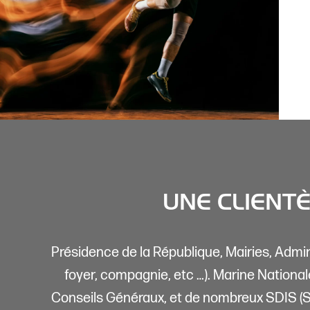
UNE CLIENTÈ
Présidence de la République, Mairies, Admin
foyer, compagnie, etc …). Marine National
Conseils Généraux, et de nombreux SDIS (S