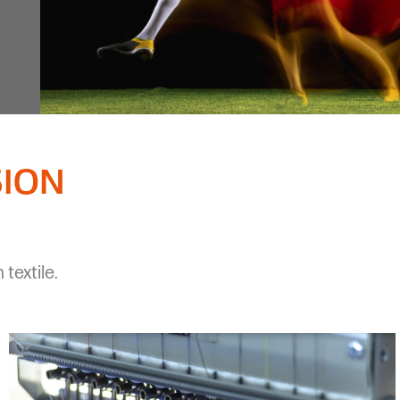
SION
 textile.