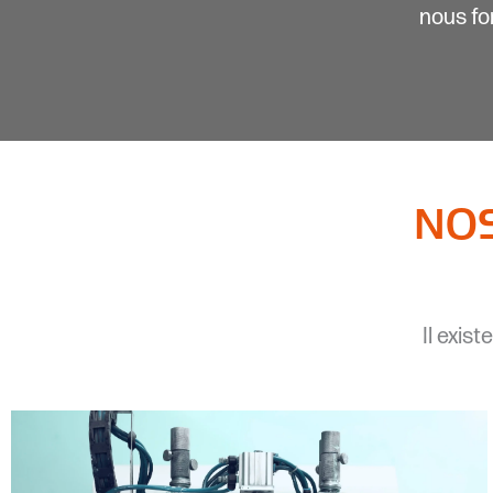
nous fo
NOS
Il exist