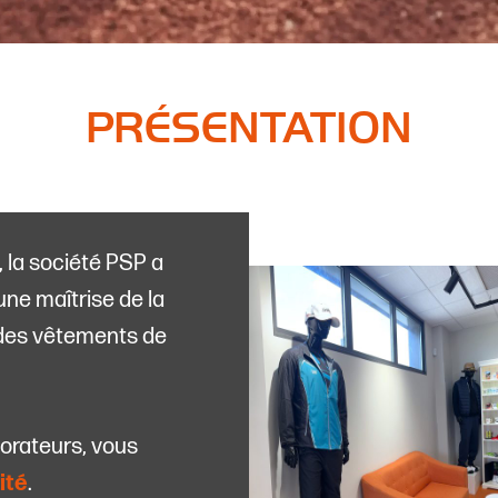
PRÉSENTATION
, la société PSP a
une maîtrise de la
, des vêtements de
borateurs, vous
lité
.